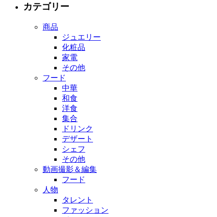
navigation
カテゴリー
商品
ジュエリー
化粧品
家電
その他
フード
中華
和食
洋食
集合
ドリンク
デザート
シェフ
その他
動画撮影＆編集
フード
人物
タレント
ファッション