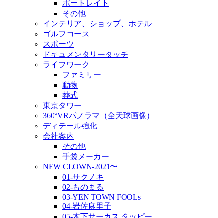
ポートレイト
その他
インテリア、ショップ、ホテル
ゴルフコース
スポーツ
ドキュメンタリータッチ
ライフワーク
ファミリー
動物
葬式
東京タワー
360°VRパノラマ（全天球画像）
ディテール強化
会社案内
その他
手袋メーカー
NEW CLOWN-2021〜
01-サクノキ
02-ものまる
03-YEN TOWN FOOLs
04-岩佐麻里子
05-木下サーカス タッピー