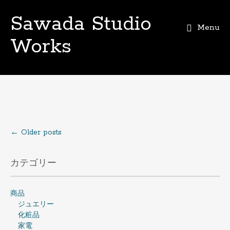
Sawada Studio
Menu
Works
Skip
to
content
←
Older posts
Posts
navigation
カテゴリー
商品
ジュエリー
化粧品
家電