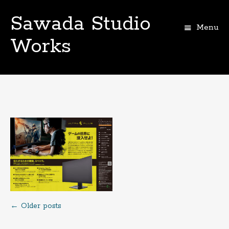
Sawada Studio
Menu
Works
Skip
to
content
←
Older posts
Posts