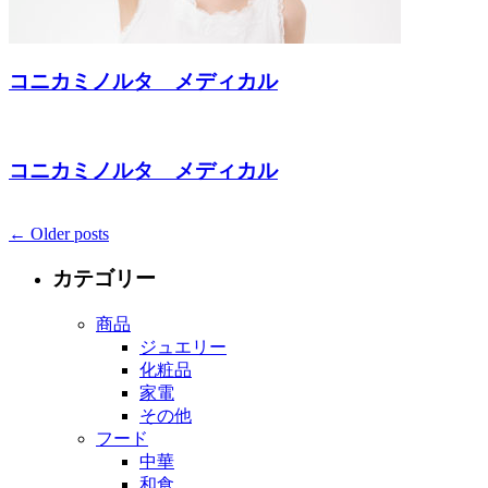
コニカミノルタ メディカル
コニカミノルタ メディカル
Posts
←
Older posts
navigation
カテゴリー
商品
ジュエリー
化粧品
家電
その他
フード
中華
和食