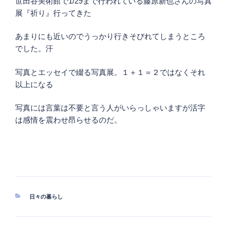
世田谷美術館で1/29まで行われている藤原新也さんの写真
展『祈り』行ってきた
あまりにも近いのでうっかり行きそびれてしまうところ
でした。汗
写真とエッセイで綴る写真展。１＋１＝２ではなくそれ
以上になる
写真には言葉は不要と言う人がいらっしゃいますが活字
は感情を震わせ昂らせるのだ。
カ
日々の暮らし
テ
ゴ
リ