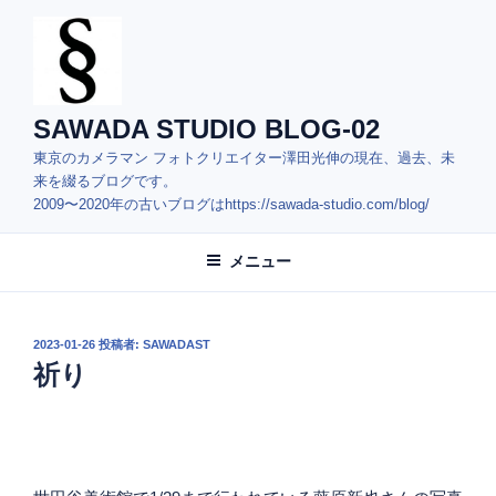
コ
ン
テ
ン
ツ
SAWADA STUDIO BLOG-02
へ
東京のカメラマン フォトクリエイター澤田光伸の現在、過去、未
ス
来を綴るブログです。
キ
2009〜2020年の古いブログはhttps://sawada-studio.com/blog/
ッ
プ
メニュー
投
2023-01-26
投稿者:
SAWADAST
稿
祈り
日: