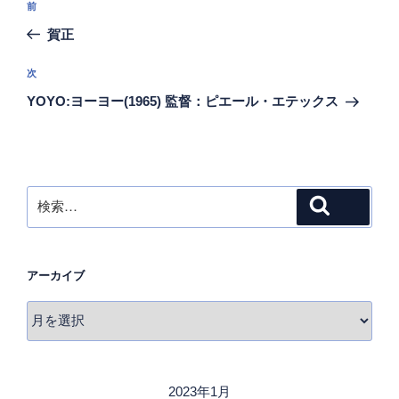
前
前
稿
の
賀正
ナ
投
ビ
稿
次
次
ゲ
の
YOYO:ヨーヨー(1965) 監督：ピエール・エテックス
投
ー
稿
シ
ョ
ン
検
検索
索:
アーカイブ
ア
ー
カ
イ
2023年1月
ブ