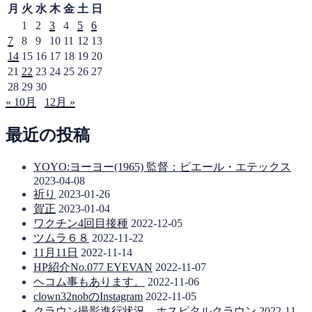
カ
月
火
水
木
金
土
日
イ
1
2
3
4
5
6
ブ
7
8
9
10
11
12
13
14
15
16
17
18
19
20
21
22
23
24
25
26
27
28
29
30
« 10月
12月 »
最近の投稿
YOYO:ヨーヨー(1965) 監督：ピエール・エテックス
2023-04-08
祈り
2023-01-26
賀正
2023-01-04
ワクチン4回目接種
2022-12-05
ツムラ６８
2022-11-22
11月11日
2022-11-14
HP紹介No.077 EYEVAN
2022-11-07
ヘコム事もあります。
2022-11-06
clown32nobのInstagram
2022-11-05
クラウン撮影進行状況 ホスピタルクラウン
2022-11-