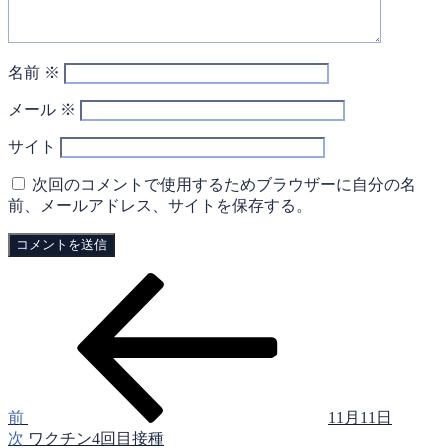
名前
※
メール
※
サイト
次回のコメントで使用するためブラウザーに自分の名
前、メールアドレス、サイトを保存する。
前
投
の
稿
投
稿
ナ
ビ
ゲ
前
11月11日
次
次
ワクチン4回目接種