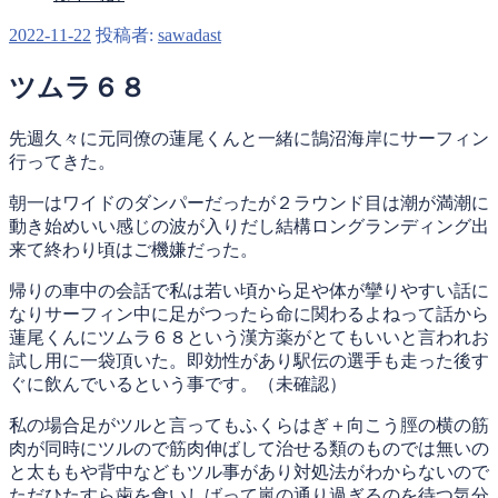
投
2022-11-22
投稿者:
sawadast
稿
日:
ツムラ６８
先週久々に元同僚の蓮尾くんと一緒に鵠沼海岸にサーフィン
行ってきた。
朝一はワイドのダンパーだったが２ラウンド目は潮が満潮に
動き始めいい感じの波が入りだし結構ロングランディング出
来て終わり頃はご機嫌だった。
帰りの車中の会話で私は若い頃から足や体が攣りやすい話に
なりサーフィン中に足がつったら命に関わるよねって話から
蓮尾くんにツムラ６８という漢方薬がとてもいいと言われお
試し用に一袋頂いた。即効性があり駅伝の選手も走った後す
ぐに飲んでいるという事です。（未確認）
私の場合足がツルと言ってもふくらはぎ＋向こう脛の横の筋
肉が同時にツルので筋肉伸ばして治せる類のものでは無いの
と太ももや背中などもツル事があり対処法がわからないので
ただひたすら歯を食いしばって嵐の通り過ぎるのを待つ気分