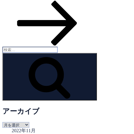
ー
の
シ
投
稿
ョ
ン
検
索:
検
索
アーカイブ
ア
2022年11月
ー