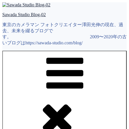
コ
ン
Sawada Studio Blog-02
テ
ン
東京のカメラマン フォトクリエイター澤田光伸の現在、過
ツ
去、未来を綴るブログで
へ
す。 2009〜2020年の古
ス
いブログはhttps://sawada-studio.com/blog/
キ
ッ
プ