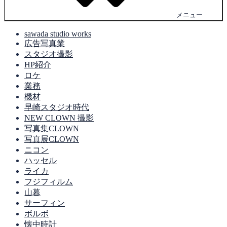
メニュー
sawada studio works
広告写真業
スタジオ撮影
HP紹介
ロケ
業務
機材
早崎スタジオ時代
NEW CLOWN 撮影
写真集CLOWN
写真展CLOWN
ニコン
ハッセル
ライカ
フジフィルム
山暮
サーフィン
ボルボ
懐中時計