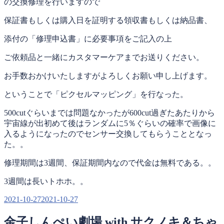
の交換修理を行いますので
保証書もしくは購入日を証明する領収書もしくは納品書、
添付の「修理申込書」に必要事項をご記入の上
ご依頼品と一緒にカスタマーケアまでお送りください。
お手数おかけいたしますがよろしくお願い申し上げます。
ということで「ピクセルマッピング」を行なった。
500cutぐらいまでは問題なかったが600cut過ぎたあたりから
宇宙線が出初めて後はランダムに5％ぐらいの確率で画像に
入るようになったのでセンサー交換してもらうこととなっ
た。。
修理期間は3週間、保証期間内なので代金は無料である。。
3週間は長いトホホ。。
投
2021-10-27
2021-10-27
稿
金子しんぺい劇場 with サクノキ＆ちゃ
日: