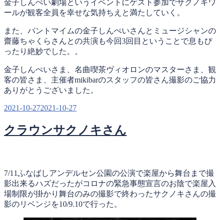
金子しんぺい劇場というイベントにゲスト参加でサクノキワ
ールが観客全員を幸せな気持ちえと満たしていく。
また、パントマイムの金子しんぺいさんとミュージシャンの
齋藤ちゃくらさんとの共演も今回3回目ということで息もぴ
ったり絶妙でした。。
金子しんぺいさま、名曲喫茶ヴィオロンのマスターさま、観
客の皆さま、主催者mikibarのスタッフの皆さん撮影のご協力
ありがとうございました。
投
2021-10-27
2021-10-27
稿
クラウンサクノキさん
日:
7/11ふなばしアンデルセン公園の公演で楽屋から舞台まで撮
影出来るハズだったがコロナの緊急事態宣言のお陰で楽屋入
場制限が掛かり舞台のみの撮影で終わったサクノキさんの撮
影のリベンジを10/9.10で行った。