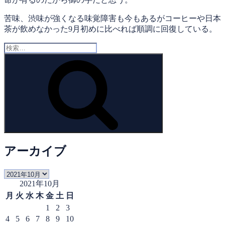
苦味、渋味が強くなる味覚障害も今もあるがコーヒーや日本
茶が飲めなかった9月初めに比べれば順調に回復している。
検
索:
検
索
アーカイブ
ア
2021年10月
ー
カ
月
火
水
木
金
土
日
イ
1
2
3
ブ
4
5
6
7
8
9
10