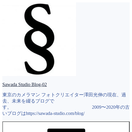
コ
ン
テ
ン
ツ
へ
ス
キ
ッ
プ
Sawada Studio Blog-02
東京のカメラマン フォトクリエイター澤田光伸の現在、過
去、未来を綴るブログで
す。 2009〜2020年の古
いブログはhttps://sawada-studio.com/blog/