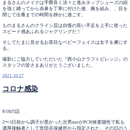
まるさんのメイクは手際良く淡々と進みタップシューズの紐
を強く縛ってから赤鼻を丁寧に付けた後、腕を組み、、目を
閉じて出番までの時間を静かに過ごす。
ものまるさんのクライン芸は自慢の長い手足を上手に使った
スピード感あふれるジャグリングだ！
そしてたまに見せるお茶目なベビーフェイスは女子を虜にす
る。
撮影にご協力していただいた『西小山クラフトビレッジ』の
スタッフの皆さまありがとうございました。
投
2021-10-27
稿
コロナ感染
日:
8/18の話
2〜3日前から調子が悪かった次男naoがPCR検査陽性で私も
濃厚接触者として世田谷保健所から指定された。その日のう