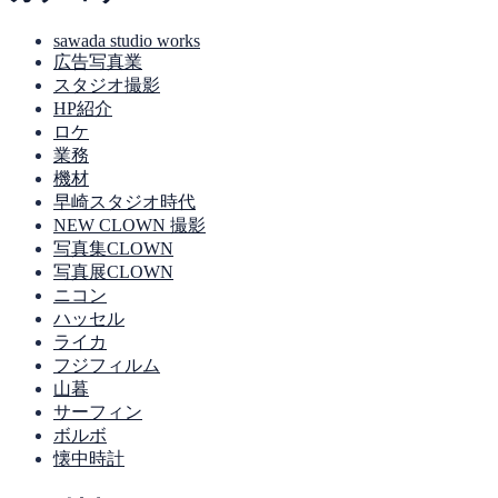
sawada studio works
広告写真業
スタジオ撮影
HP紹介
ロケ
業務
機材
早崎スタジオ時代
NEW CLOWN 撮影
写真集CLOWN
写真展CLOWN
ニコン
ハッセル
ライカ
フジフィルム
山暮
サーフィン
ボルボ
懐中時計