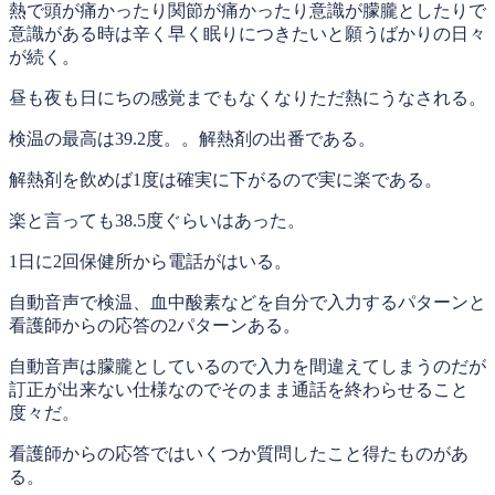
熱で頭が痛かったり関節が痛かったり意識が朦朧としたりで
意識がある時は辛く早く眠りにつきたいと願うばかりの日々
が続く。
昼も夜も日にちの感覚までもなくなりただ熱にうなされる。
検温の最高は39.2度。。解熱剤の出番である。
解熱剤を飲めば1度は確実に下がるので実に楽である。
楽と言っても38.5度ぐらいはあった。
1日に2回保健所から電話がはいる。
自動音声で検温、血中酸素などを自分で入力するパターンと
看護師からの応答の2パターンある。
自動音声は朦朧としているので入力を間違えてしまうのだが
訂正が出来ない仕様なのでそのまま通話を終わらせること
度々だ。
看護師からの応答ではいくつか質問したこと得たものがあ
る。