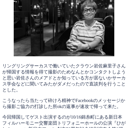
リングリングサーカスで働いていたクラウン岩佐麻里子さん
が帰国する情報を得て撮影のためなんとかコンタクトしよう
と思い岩佐さんのメアドとか知っている方が居ないかサーカ
ス学会などに聞いてみたがダメだったので直談判を行うこと
とした。
こうなったら当たって砕けろ精神でFacebookのメッセージか
ら撮影ご協力の打診した所okの返事が速攻で帰って来た。
今回帰国してゲスト出演するのが10/16錦糸町にある新日本
フィルハーモニー交響楽団トリフォニーホールの公演『ひが