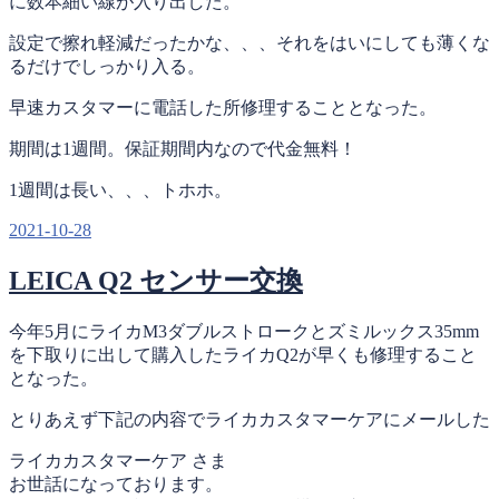
に数本細い線が入り出した。
設定で擦れ軽減だったかな、、、それをはいにしても薄くな
るだけでしっかり入る。
早速カスタマーに電話した所修理することとなった。
期間は1週間。保証期間内なので代金無料！
1週間は長い、、、トホホ。
投
2021-10-28
稿
LEICA Q2 センサー交換
日:
今年5月にライカM3ダブルストロークとズミルックス35mm
を下取りに出して購入したライカQ2が早くも修理すること
となった。
とりあえず下記の内容でライカカスタマーケアにメールした
ライカカスタマーケア さま
お世話になっております。