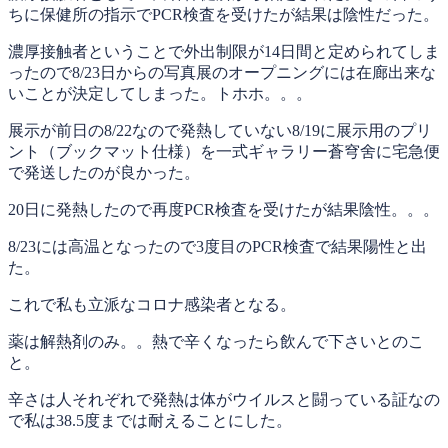
ちに保健所の指示でPCR検査を受けたが結果は陰性だった。
濃厚接触者ということで外出制限が14日間と定められてしま
ったので8/23日からの写真展のオープニングには在廊出来な
いことが決定してしまった。トホホ。。。
展示が前日の8/22なので発熱していない8/19に展示用のプリ
ント（ブックマット仕様）を一式ギャラリー蒼穹舍に宅急便
で発送したのが良かった。
20日に発熱したので再度PCR検査を受けたが結果陰性。。。
8/23には高温となったので3度目のPCR検査で結果陽性と出
た。
これで私も立派なコロナ感染者となる。
薬は解熱剤のみ。。熱で辛くなったら飲んで下さいとのこ
と。
辛さは人それぞれで発熱は体がウイルスと闘っている証なの
で私は38.5度までは耐えることにした。