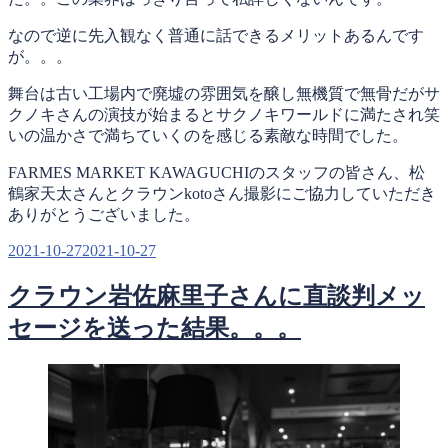
なので逆に先入観なく普通に話できるメリットあるんです
が。。。
舞台は古い工場内で廃墟の雰囲気を醸し無機質で無骨だがサ
クノキさんの演技が始まるとサクノキワールドに満たされ笑
いの温かさで満ちていくのを感じる素敵な時間でした。
FARMES MARKET KAWAGUCHIのスタッフの皆さん、松
鶴家天太さんとクラウンkotoさん撮影にご協力していただき
ありがとうございました。
投
2021-10-27
2021-10-27
稿
クラウン岩佐麻里子さんに直談判メッ
日:
セージを送った結果。。。