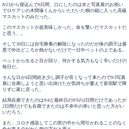
8/23から寝込んで6日間、口にしたのは水と写真展のお祝い
でロケアシの木間塚くんからいただいた桐の箱に入った高級
マスカットのみだった。
このマスカットが超美味しかった。命を繋いだマスカットだ
と思う。。
そして30日には自宅療養の解除になったのだが体の調子は最
悪で外出どころか熱がないだけで一日中ベットの上である。
ベットから出ると目が回り、何かする気力もなく辛いだけの
毎日だ。
そんな日が4日間続き少し調子が良くなって来たので9/3写真
展に在廊しようと思い出掛けたが気持ちが萎えて新宿駅で降
りずに家に戻った。
結局在廊できたのは9/4と最終日の9/5の2日間だけであったが
2日間だけでも在廊できたのは不幸中の幸いと思った方がい
いだろう。
また、コロナ感染してこの世の中から間引かれることのなく
命が有るのだから御の字だと思う。