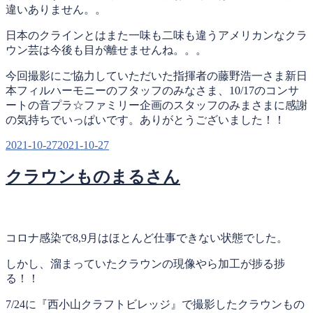
違いありません。。
日本のクラインとはまた一味も二味も違うアメリカンなクラ
ウン芸は今後も目が離せませんね。。。
今回撮影にご協力していただいた指揮者の藤野浩一さま新日
本フィルハーモニーのフタッフのみなさま、10/17のコンサ
ートの音プラ☆ファミリー企画のスタッフのみまさまに感謝
の気持ちでいっぱいです。ありがとうございました！！
投
2021-10-27
2021-10-27
稿
クラウンものまるさん
日:
コロナ感染で8,9月はほとんど仕事できない状態でした。
しかし、溜まっていたクラウンの現像やら加工が捗る捗
る！！
7/24に『西小山クラフトビレッジ』で撮影したクラウンもの