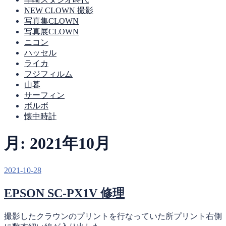
NEW CLOWN 撮影
写真集CLOWN
写真展CLOWN
ニコン
ハッセル
ライカ
フジフィルム
山暮
サーフィン
ボルボ
懐中時計
月:
2021年10月
投
2021-10-28
稿
EPSON SC-PX1V 修理
日:
撮影したクラウンのプリントを行なっていた所プリント右側