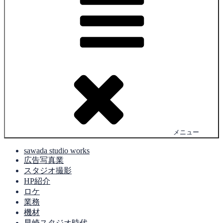
メニュー
sawada studio works
広告写真業
スタジオ撮影
HP紹介
ロケ
業務
機材
早崎スタジオ時代