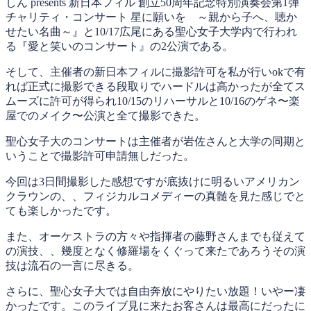
しん presents 新日本フィル 創立50周年記念特別演奏会第1弾
チャリティ・コンサート 星に願いを ～親から子へ、聴か
せたい名曲～』と10/17広尾にある聖心女子大学内で行われ
る『愛と笑いのコンサート』の2公演である。
そして、主催者の新日本フィルに撮影許可を私が行いokで有
れば正式に撮影できる段取りでハードルは高かったが全てス
ムーズに許可が得られ10/15のリハーサルと10/16のゲネ〜楽
屋でのメイク〜公演と全て撮影できた。
聖心女子大のコンサートは主催者が岩佐さんと大学の同期と
いうことで撮影許可申請無しだった。
今回は3日間撮影した感想ですが底抜けに明るいアメリカン
クラウンの、、フィジカルコメディーの真髄を見た感じでと
ても楽しかったです。
また、オーケストラの方々や指揮者の藤野さんまでも従えて
の演技、、幾度となく修羅場をくぐって来たであろうその演
技は流石の一言に尽きる。
さらに、聖心女子大では自由奔放にやりたい放題！いやー凄
かったです。このライブ見に来たお客さんは最高にだったに