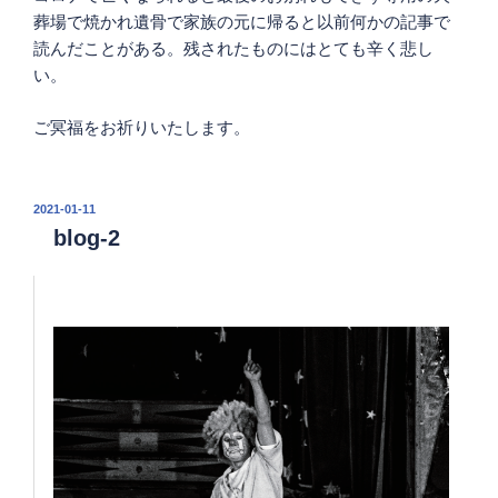
葬場で焼かれ遺骨で家族の元に帰ると以前何かの記事で
読んだことがある。残されたものにはとても辛く悲し
い。
ご冥福をお祈りいたします。
投
2021-01-11
稿
blog-2
日: