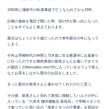
1993年に撮影中の転落事故で亡くなられてから29年。
訃報の連絡を電話で聞いた時、頭の中が真っ白になった
ことを今でもよく覚えております。
親分はちょうど６０歳だったので来年親分の年になって
しまう。
今年は早崎時代の仲間と乃木坂に在る教運寺にお墓参り
に行ったのですが偶然奥様の留美さんとお逢いできてそ
の後近くのMercedes meの中に入っているカフェで皆ん
なとお茶をしながら親分のお話をしました。
きっと親分が留美さんと逢わせてくれたのだと思う。
その後、留美さんと別れて新宿に移動してハルクの中に
入っている『六本木 樓外樓飯店 新宿店』で早崎スタジオ
で食べていた思い出の『海老とモツの汁蕎麦』を昔話や