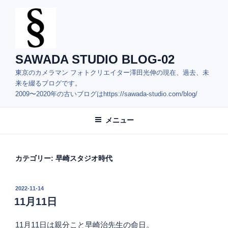
コ
ン
テ
ン
ツ
SAWADA STUDIO BLOG-02
へ
東京のカメラマン フォトクリエイター澤田光伸の現在、過去、未
ス
来を綴るブログです。
キ
2009〜2020年の古いブログはhttps://sawada-studio.com/blog/
ッ
プ
メニュー
カテゴリー:
早崎スタジオ時代
投
2022-11-14
稿
11月11日
日:
11月11日は親分こと早崎治先生の命日。