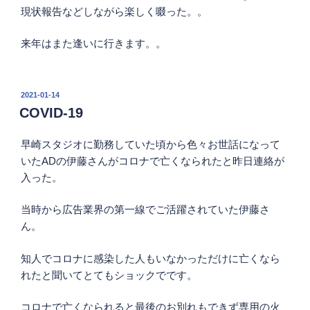
現状報告などしながら楽しく啜った。。
来年はまた逢いに行きます。。
投
2021-01-14
稿
COVID-19
日:
早崎スタジオに勤務していた頃から色々お世話になって
いたADの伊藤さんがコロナで亡くなられたと昨日連絡が
入った。
当時から広告業界の第一線でご活躍されていた伊藤さ
ん。
知人でコロナに感染した人もいなかっただけに亡くなら
れたと聞いてとてもショックでです。
コロナで亡くなられると最後のお別れもできず専用の火