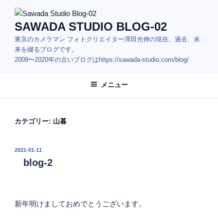
コ
ン
SAWADA STUDIO BLOG-02
テ
東京のカメラマン フォトクリエイター澤田光伸の現在、過去、未
ン
来を綴るブログです。
ツ
2009〜2020年の古いブログはhttps://sawada-studio.com/blog/
へ
ス
メニュー
キ
ッ
プ
カテゴリー:
山暮
投
2021-01-11
稿
blog-2
日:
新年明けましておめでとうございます。