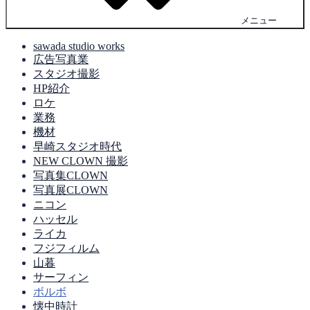
メニュー
sawada studio works
広告写真業
スタジオ撮影
HP紹介
ロケ
業務
機材
早崎スタジオ時代
NEW CLOWN 撮影
写真集CLOWN
写真展CLOWN
ニコン
ハッセル
ライカ
フジフィルム
山暮
サーフィン
ボルボ
懐中時計