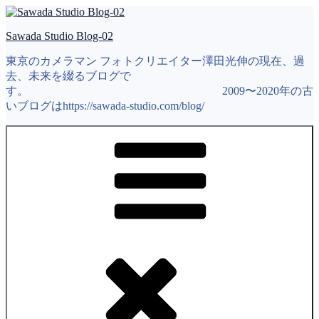
コ
ン
Sawada Studio Blog-02
テ
ン
東京のカメラマン フォトクリエイター澤田光伸の現在、過
ツ
去、未来を綴るブログで
へ
す。 2009〜2020年の古
ス
いブログはhttps://sawada-studio.com/blog/
キ
ッ
プ