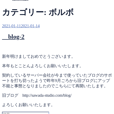
カテゴリー:
ボルボ
投
2021-01-11
2021-01-14
稿
blog-2
日:
新年明けましておめでとうございます。
本年もとことんよろしくお願いいたします。
契約しているサーバー会社が今まで使っていたブログのサポ
ートを打ち切ったようで昨年9月ごろから旧ブログにアップ
不能と事態となりましたのでこちらにて再開いたします。
旧ブログ http://sawada-studio.com/blog/
よろしくお願いいたします。
検