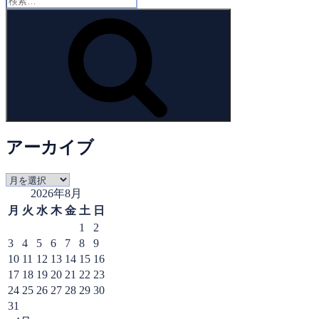
索:
検
索
アーカイブ
ア
2026年8月
ー
カ
月
火
水
木
金
土
日
イ
1
2
ブ
3
4
5
6
7
8
9
10
11
12
13
14
15
16
17
18
19
20
21
22
23
24
25
26
27
28
29
30
31