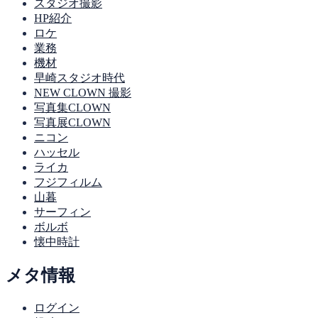
スタジオ撮影
HP紹介
ロケ
業務
機材
早崎スタジオ時代
NEW CLOWN 撮影
写真集CLOWN
写真展CLOWN
ニコン
ハッセル
ライカ
フジフィルム
山暮
サーフィン
ボルボ
懐中時計
メタ情報
ログイン