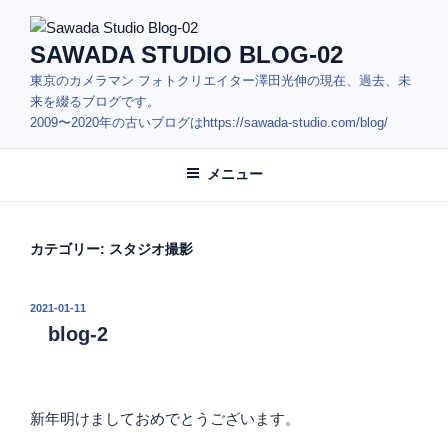
コ
ン
SAWADA STUDIO BLOG-02
テ
東京のカメラマン フォトクリエイター澤田光伸の現在、過去、未
ン
来を綴るブログです。
ツ
2009〜2020年の古いブログはhttps://sawada-studio.com/blog/
へ
ス
メニュー
キ
ッ
プ
カテゴリー:
スタジオ撮影
投
2021-01-11
稿
blog-2
日:
新年明けましておめでとうございます。