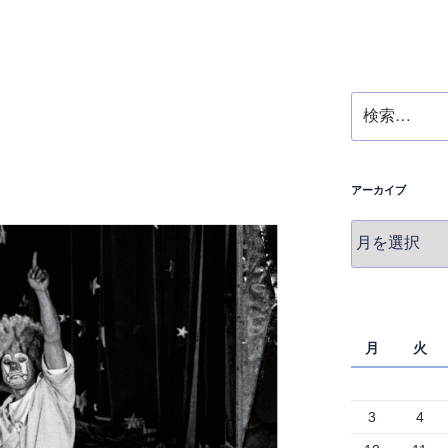
検
索:
アーカイブ
ア
ー
カ
イ
ブ
月
火
3
4