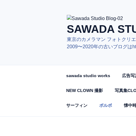
コ
ン
テ
ン
SAWADA STU
ツ
東京のカメラマン フ
へ
2009〜2020年の古いブログはhttps:/
ス
キ
ッ
プ
sawada studio works
広告写
NEW CLOWN 撮影
写真集CL
サーフィン
ボルボ
懐中