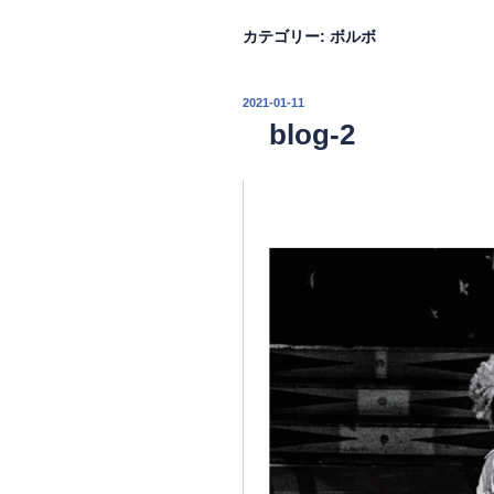
カテゴリー:
ボルボ
投
2021-01-11
稿
blog-2
日: