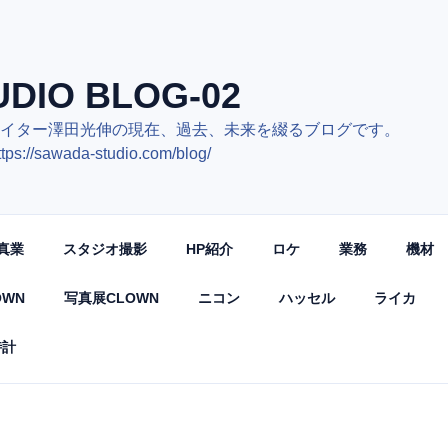
DIO BLOG-02
ォトクリエイター澤田光伸の現在、過去、未
/sawada-studio.com/blog/
真業
スタジオ撮影
HP紹介
ロケ
業務
機材
OWN
写真展CLOWN
ニコン
ハッセル
ライカ
時計